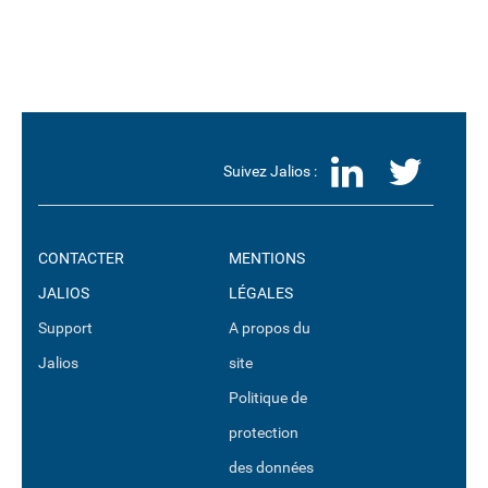
LinkedI
Twit
Suivez Jalios :
CONTACTER
MENTIONS
JALIOS
LÉGALES
Support
A propos du
Jalios
site
Politique de
protection
des données