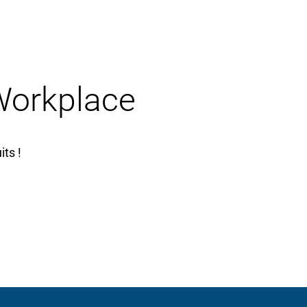
 Workplace
ts !