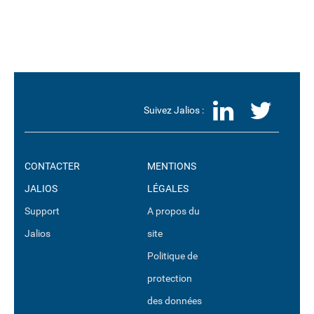
LinkedI
Twit
Suivez Jalios :
CONTACTER
MENTIONS
JALIOS
LÉGALES
Support
A propos du
Jalios
site
Politique de
protection
des données