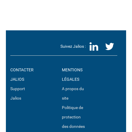
LinkedI
Twit
Suivez Jalios :
CONTACTER
MENTIONS
JALIOS
LÉGALES
Support
A propos du
Jalios
site
Politique de
protection
des données