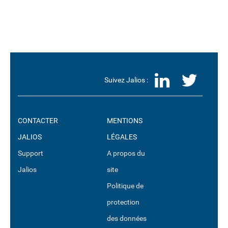
LinkedI
Twit
Suivez Jalios :
CONTACTER
MENTIONS
JALIOS
LÉGALES
Support
A propos du
Jalios
site
Politique de
protection
des données