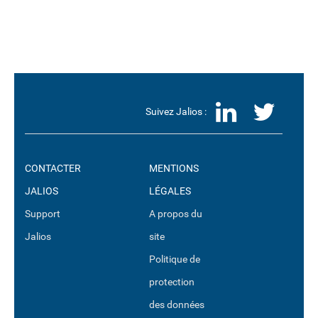
LinkedI
Twit
Suivez Jalios :
CONTACTER
MENTIONS
JALIOS
LÉGALES
Support
A propos du
Jalios
site
Politique de
protection
des données