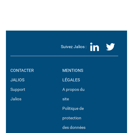
LinkedI
Twit
Suivez Jalios :
CONTACTER
MENTIONS
JALIOS
LÉGALES
Support
A propos du
Jalios
site
Politique de
protection
des données