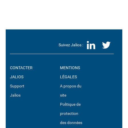
LinkedI
Twit
Suivez Jalios :
CONTACTER
MENTIONS
JALIOS
LÉGALES
Support
A propos du
Jalios
site
Politique de
protection
des données