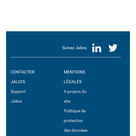
LinkedI
Twit
Suivez Jalios :
CONTACTER
MENTIONS
JALIOS
LÉGALES
Support
A propos du
Jalios
site
Politique de
protection
des données