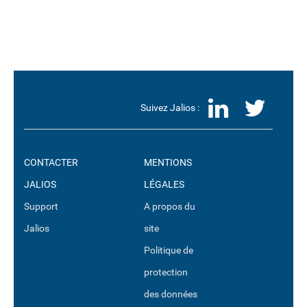
LinkedI
Twit
Suivez Jalios :
CONTACTER
MENTIONS
JALIOS
LÉGALES
Support
A propos du
Jalios
site
Politique de
protection
des données