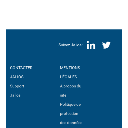
LinkedI
Twit
Suivez Jalios :
CONTACTER
MENTIONS
JALIOS
LÉGALES
Support
A propos du
Jalios
site
Politique de
protection
des données