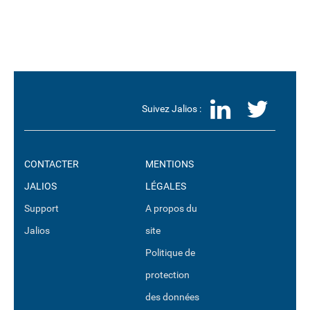
LinkedI
Twit
Suivez Jalios :
CONTACTER
MENTIONS
JALIOS
LÉGALES
Support
A propos du
Jalios
site
Politique de
protection
des données