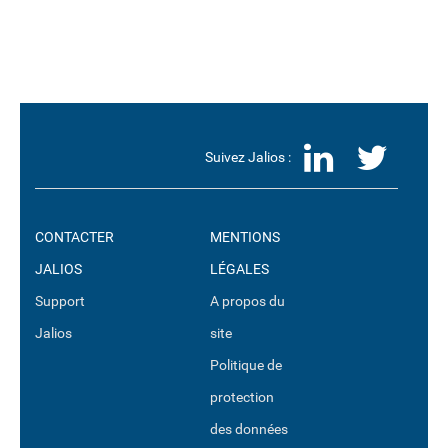
LinkedI
Twit
Suivez Jalios :
CONTACTER
MENTIONS
JALIOS
LÉGALES
Support
A propos du
Jalios
site
Politique de
protection
des données