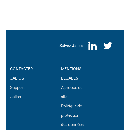
LinkedI
Twit
Suivez Jalios :
CONTACTER
MENTIONS
JALIOS
LÉGALES
Support
A propos du
Jalios
site
Politique de
protection
des données