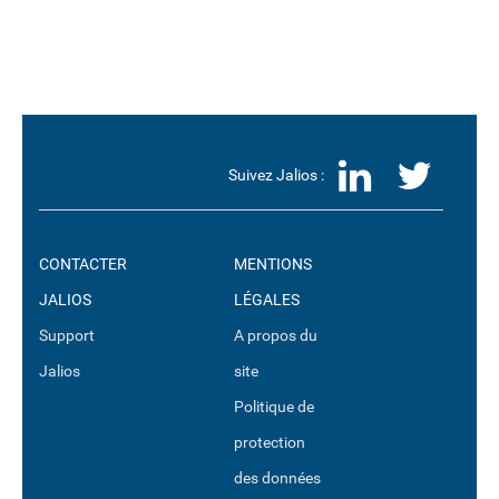
LinkedI
Twit
Suivez Jalios :
CONTACTER
MENTIONS
JALIOS
LÉGALES
Support
A propos du
Jalios
site
Politique de
protection
des données