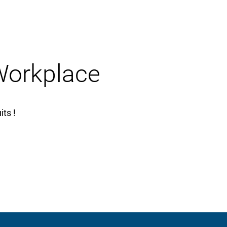
 Workplace
ts !