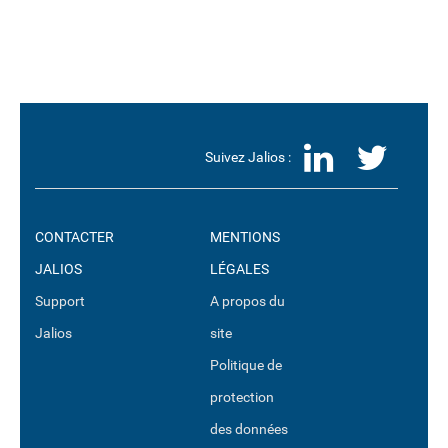
LinkedI
Twit
Suivez Jalios :
CONTACTER
MENTIONS
JALIOS
LÉGALES
Support
A propos du
Jalios
site
Politique de
protection
des données