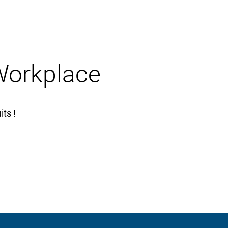
 Workplace
ts !