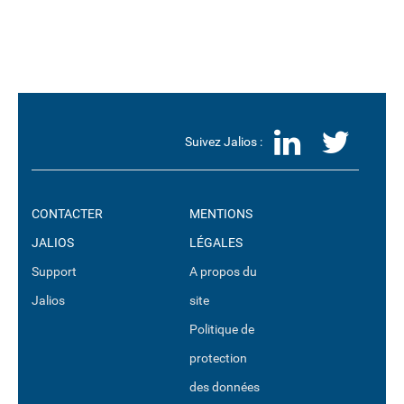
LinkedI
Twit
Suivez Jalios :
CONTACTER
MENTIONS
JALIOS
LÉGALES
Support
A propos du
Jalios
site
Politique de
protection
des données