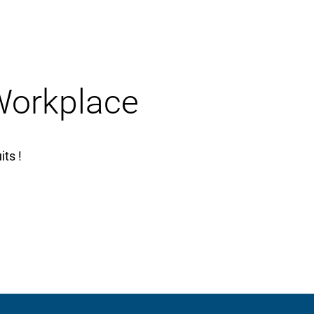
 Workplace
ts !