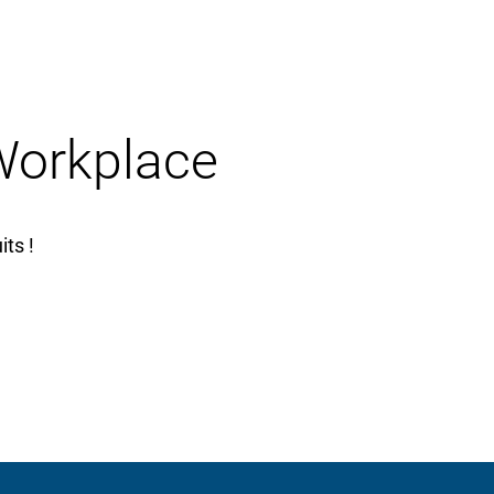
 Workplace
ts !