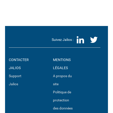
LinkedI
Twit
Suivez Jalios :
CONTACTER
MENTIONS
JALIOS
LÉGALES
Support
A propos du
Jalios
site
Politique de
protection
des données