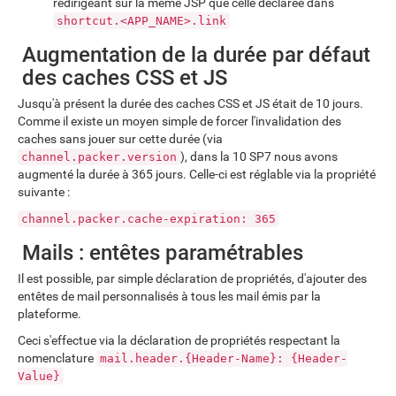
redirigeant sur la même JSP que celle déclarée dans
shortcut.<APP_NAME>.link
Augmentation de la durée par défaut
des caches CSS et JS
Jusqu'à présent la durée des caches CSS et JS était de 10 jours.
Comme il existe un moyen simple de forcer l'invalidation des
caches sans jouer sur cette durée (via
), dans la 10 SP7 nous avons
channel.packer.version
augmenté la durée à 365 jours. Celle-ci est réglable via la propriété
suivante :
channel.packer.cache-expiration: 365
Mails : entêtes paramétrables
Il est possible, par simple déclaration de propriétés, d'ajouter des
entêtes de mail personnalisés à tous les mail émis par la
plateforme.
Ceci s'effectue via la déclaration de propriétés respectant la
nomenclature
mail.header.{Header-Name}: {Header-
Value}