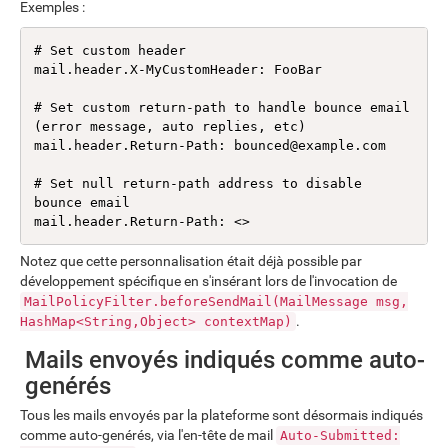
Exemples :
# Set custom header

mail.header.X-MyCustomHeader: FooBar

# Set custom return-path to handle bounce email 
(error message, auto replies, etc)

mail.header.Return-Path: bounced@example.com

# Set null return-path address to disable 
bounce email

mail.header.Return-Path: <>
Notez que cette personnalisation était déjà possible par
développement spécifique en s'insérant lors de l'invocation de
MailPolicyFilter.beforeSendMail(MailMessage msg,
.
HashMap<String,Object> contextMap)
Mails envoyés indiqués comme auto-
genérés
Tous les mails envoyés par la plateforme sont désormais indiqués
comme auto-genérés, via l'en-tête de mail
Auto-Submitted: