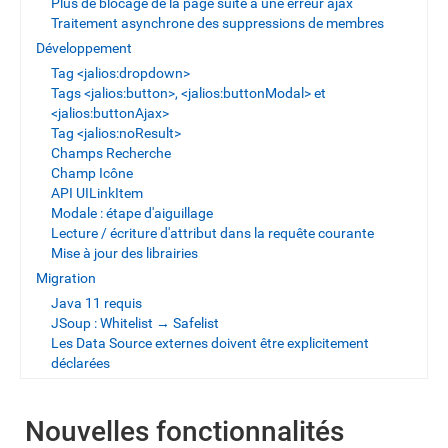
Plus de blocage de la page suite à une erreur ajax
Traitement asynchrone des suppressions de membres
Développement
Tag <jalios:dropdown>
Tags <jalios:button>, <jalios:buttonModal> et
<jalios:buttonAjax>
Tag <jalios:noResult>
Champs Recherche
Champ Icône
API UILinkItem
Modale : étape d'aiguillage
Lecture / écriture d'attribut dans la requête courante
Mise à jour des librairies
Migration
Java 11 requis
JSoup : Whitelist → Safelist
Les Data Source externes doivent être explicitement
déclarées
Nouvelles fonctionnalités