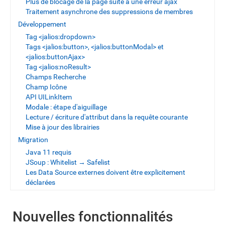
Plus de blocage de la page suite à une erreur ajax
Traitement asynchrone des suppressions de membres
Développement
Tag <jalios:dropdown>
Tags <jalios:button>, <jalios:buttonModal> et
<jalios:buttonAjax>
Tag <jalios:noResult>
Champs Recherche
Champ Icône
API UILinkItem
Modale : étape d'aiguillage
Lecture / écriture d'attribut dans la requête courante
Mise à jour des librairies
Migration
Java 11 requis
JSoup : Whitelist → Safelist
Les Data Source externes doivent être explicitement
déclarées
Nouvelles fonctionnalités