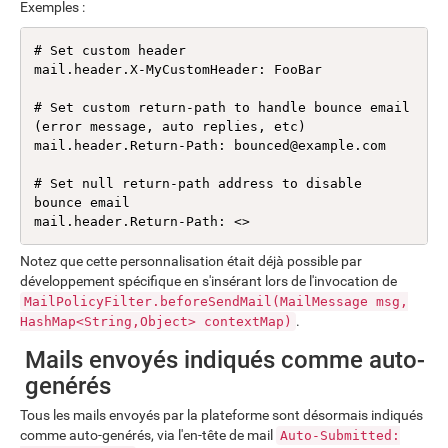
Exemples :
# Set custom header

mail.header.X-MyCustomHeader: FooBar

# Set custom return-path to handle bounce email 
(error message, auto replies, etc)

mail.header.Return-Path: bounced@example.com

# Set null return-path address to disable 
bounce email

mail.header.Return-Path: <>
Notez que cette personnalisation était déjà possible par
développement spécifique en s'insérant lors de l'invocation de
MailPolicyFilter.beforeSendMail(MailMessage msg,
.
HashMap<String,Object> contextMap)
Mails envoyés indiqués comme auto-
genérés
Tous les mails envoyés par la plateforme sont désormais indiqués
comme auto-genérés, via l'en-tête de mail
Auto-Submitted: