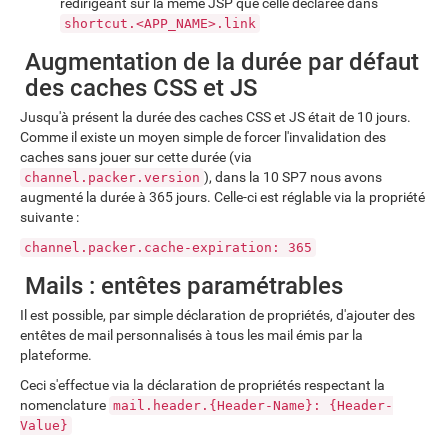
redirigeant sur la même JSP que celle déclarée dans
shortcut.<APP_NAME>.link
Augmentation de la durée par défaut
des caches CSS et JS
Jusqu'à présent la durée des caches CSS et JS était de 10 jours.
Comme il existe un moyen simple de forcer l'invalidation des
caches sans jouer sur cette durée (via
), dans la 10 SP7 nous avons
channel.packer.version
augmenté la durée à 365 jours. Celle-ci est réglable via la propriété
suivante :
channel.packer.cache-expiration: 365
Mails : entêtes paramétrables
Il est possible, par simple déclaration de propriétés, d'ajouter des
entêtes de mail personnalisés à tous les mail émis par la
plateforme.
Ceci s'effectue via la déclaration de propriétés respectant la
nomenclature
mail.header.{Header-Name}: {Header-
Value}