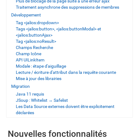
Plus de blocage de la page suite à une erreur ajax
Traitement asynchrone des suppressions de membres
Développement
Tag <jalios:dropdown>
Tags <jalios:button>, <jalios:buttonModal> et
<jalios:buttonAjax>
Tag <jalios:noResult>
Champs Recherche
Champ Icône
API UILinkItem
Modale : étape d'aiguillage
Lecture / écriture d'attribut dans la requête courante
Mise à jour des librairies
Migration
Java 11 requis
JSoup : Whitelist → Safelist
Les Data Source externes doivent être explicitement
déclarées
Nouvelles fonctionnalités