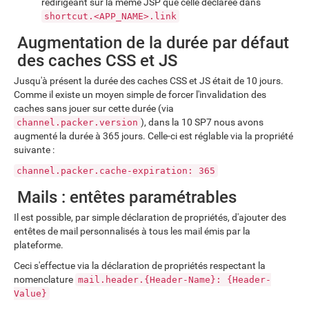
redirigeant sur la même JSP que celle déclarée dans
shortcut.<APP_NAME>.link
Augmentation de la durée par défaut
des caches CSS et JS
Jusqu'à présent la durée des caches CSS et JS était de 10 jours.
Comme il existe un moyen simple de forcer l'invalidation des
caches sans jouer sur cette durée (via
), dans la 10 SP7 nous avons
channel.packer.version
augmenté la durée à 365 jours. Celle-ci est réglable via la propriété
suivante :
channel.packer.cache-expiration: 365
Mails : entêtes paramétrables
Il est possible, par simple déclaration de propriétés, d'ajouter des
entêtes de mail personnalisés à tous les mail émis par la
plateforme.
Ceci s'effectue via la déclaration de propriétés respectant la
nomenclature
mail.header.{Header-Name}: {Header-
Value}