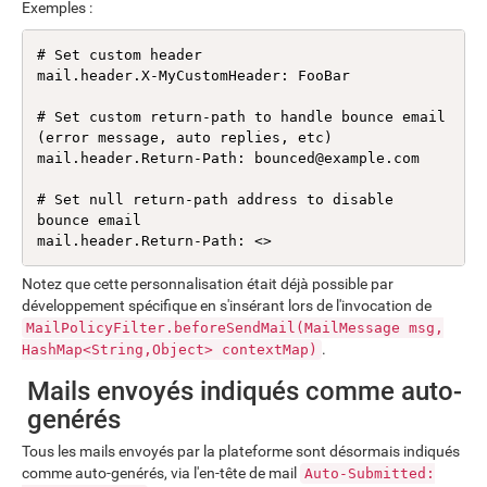
Exemples :
# Set custom header

mail.header.X-MyCustomHeader: FooBar

# Set custom return-path to handle bounce email 
(error message, auto replies, etc)

mail.header.Return-Path: bounced@example.com

# Set null return-path address to disable 
bounce email

mail.header.Return-Path: <>
Notez que cette personnalisation était déjà possible par
développement spécifique en s'insérant lors de l'invocation de
MailPolicyFilter.beforeSendMail(MailMessage msg,
.
HashMap<String,Object> contextMap)
Mails envoyés indiqués comme auto-
genérés
Tous les mails envoyés par la plateforme sont désormais indiqués
comme auto-genérés, via l'en-tête de mail
Auto-Submitted: