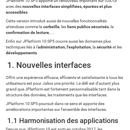
JPlatform 10 SP5 apporte un renouveau important sur l'UX/UI
avec des
nouvelles interfaces simplifiées, épurées et plus
accessibles
.
Cette version introduit aussi de nouvelles fonctionnalités
attendues comme la
corbeille
, les
liens publics sécurisés
, la
confirmation de lecture
, ...
Enfin sur JPlatform 10 SP5 couvre aussi les domaines plus
techniques liés à l'
administration, l'exploitation
, la
sécurité
et les
développements
.
1. Nouvelles interfaces
Offrir une expérience efficace, efficiente et satisfaisante à tous les
utilisateurs est pour Jalios une priorité. Le défi est d’autant plus
grand que JPlatform est fortement personnalisable tant dans la
structure des données, les traitements que les interfaces.
JPlatform 10 SP5 poursuit dans ce sens et apporte des
améliorations importantes sur l’ensemble des interfaces.
1.1 Harmonisation des applications
Depuis que JPlatform 10 est sorti en octobre 2017, les