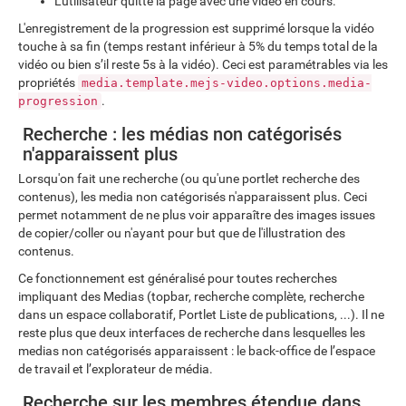
L'utilisateur quitte la page avec une vidéo en cours.
L'enregistrement de la progression est supprimé lorsque la vidéo
touche à sa fin (temps restant inférieur à 5% du temps total de la
vidéo ou bien s’il reste 5s à la vidéo). Ceci est paramétrables via les
propriétés
media.template.mejs-video.options.media-
.
progression
Recherche : les médias non catégorisés
n'apparaissent plus
Lorsqu'on fait une recherche (ou qu'une portlet recherche des
contenus), les media non catégorisés n'apparaissent plus. Ceci
permet notamment de ne plus voir apparaître des images issues
de copier/coller ou n'ayant pour but que de l'illustration des
contenus.
Ce fonctionnement est généralisé pour toutes recherches
impliquant des Medias (topbar, recherche complète, recherche
dans un espace collaboratif, Portlet Liste de publications, ...). Il ne
reste plus que deux interfaces de recherche dans lesquelles les
medias non catégorisés apparaissent : le back-office de l’espace
de travail et l’explorateur de média.
Recherche sur les membres étendue dans