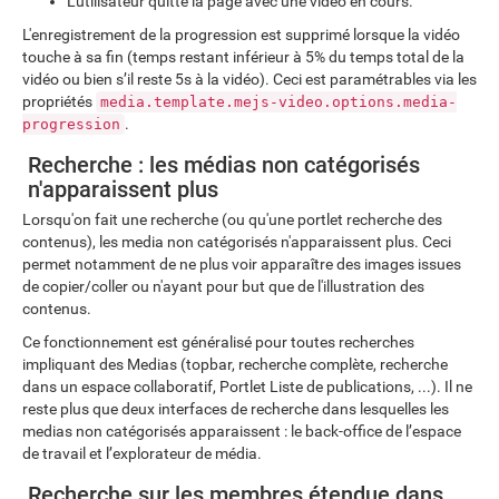
L'utilisateur quitte la page avec une vidéo en cours.
L'enregistrement de la progression est supprimé lorsque la vidéo
touche à sa fin (temps restant inférieur à 5% du temps total de la
vidéo ou bien s’il reste 5s à la vidéo). Ceci est paramétrables via les
propriétés
media.template.mejs-video.options.media-
.
progression
Recherche : les médias non catégorisés
n'apparaissent plus
Lorsqu'on fait une recherche (ou qu'une portlet recherche des
contenus), les media non catégorisés n'apparaissent plus. Ceci
permet notamment de ne plus voir apparaître des images issues
de copier/coller ou n'ayant pour but que de l'illustration des
contenus.
Ce fonctionnement est généralisé pour toutes recherches
impliquant des Medias (topbar, recherche complète, recherche
dans un espace collaboratif, Portlet Liste de publications, ...). Il ne
reste plus que deux interfaces de recherche dans lesquelles les
medias non catégorisés apparaissent : le back-office de l’espace
de travail et l’explorateur de média.
Recherche sur les membres étendue dans