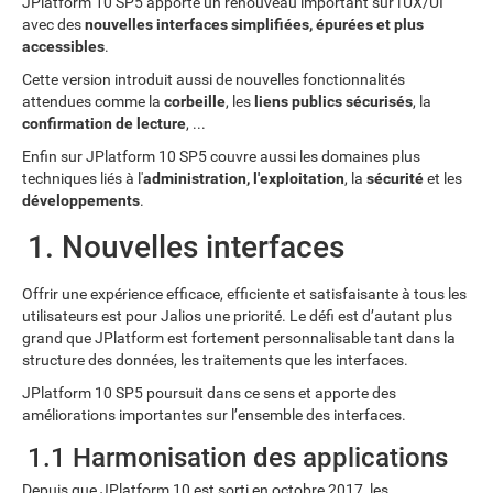
JPlatform 10 SP5 apporte un renouveau important sur l'UX/UI
avec des
nouvelles interfaces simplifiées, épurées et plus
accessibles
.
Cette version introduit aussi de nouvelles fonctionnalités
attendues comme la
corbeille
, les
liens publics sécurisés
, la
confirmation de lecture
, ...
Enfin sur JPlatform 10 SP5 couvre aussi les domaines plus
techniques liés à l'
administration, l'exploitation
, la
sécurité
et les
développements
.
1. Nouvelles interfaces
Offrir une expérience efficace, efficiente et satisfaisante à tous les
utilisateurs est pour Jalios une priorité. Le défi est d’autant plus
grand que JPlatform est fortement personnalisable tant dans la
structure des données, les traitements que les interfaces.
JPlatform 10 SP5 poursuit dans ce sens et apporte des
améliorations importantes sur l’ensemble des interfaces.
1.1 Harmonisation des applications
Depuis que JPlatform 10 est sorti en octobre 2017, les