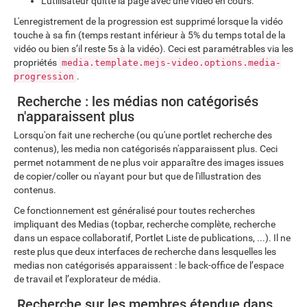
L'utilisateur quitte la page avec une vidéo en cours.
L'enregistrement de la progression est supprimé lorsque la vidéo
touche à sa fin (temps restant inférieur à 5% du temps total de la
vidéo ou bien s’il reste 5s à la vidéo). Ceci est paramétrables via les
propriétés
media.template.mejs-video.options.media-
.
progression
Recherche : les médias non catégorisés
n'apparaissent plus
Lorsqu'on fait une recherche (ou qu'une portlet recherche des
contenus), les media non catégorisés n'apparaissent plus. Ceci
permet notamment de ne plus voir apparaître des images issues
de copier/coller ou n'ayant pour but que de l'illustration des
contenus.
Ce fonctionnement est généralisé pour toutes recherches
impliquant des Medias (topbar, recherche complète, recherche
dans un espace collaboratif, Portlet Liste de publications, ...). Il ne
reste plus que deux interfaces de recherche dans lesquelles les
medias non catégorisés apparaissent : le back-office de l’espace
de travail et l’explorateur de média.
Recherche sur les membres étendue dans