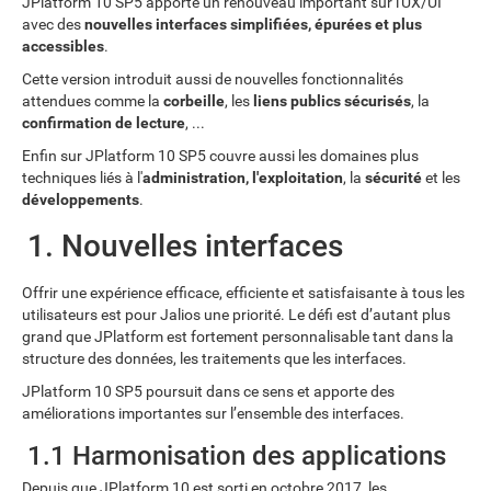
JPlatform 10 SP5 apporte un renouveau important sur l'UX/UI
avec des
nouvelles interfaces simplifiées, épurées et plus
accessibles
.
Cette version introduit aussi de nouvelles fonctionnalités
attendues comme la
corbeille
, les
liens publics sécurisés
, la
confirmation de lecture
, ...
Enfin sur JPlatform 10 SP5 couvre aussi les domaines plus
techniques liés à l'
administration, l'exploitation
, la
sécurité
et les
développements
.
1. Nouvelles interfaces
Offrir une expérience efficace, efficiente et satisfaisante à tous les
utilisateurs est pour Jalios une priorité. Le défi est d’autant plus
grand que JPlatform est fortement personnalisable tant dans la
structure des données, les traitements que les interfaces.
JPlatform 10 SP5 poursuit dans ce sens et apporte des
améliorations importantes sur l’ensemble des interfaces.
1.1 Harmonisation des applications
Depuis que JPlatform 10 est sorti en octobre 2017, les