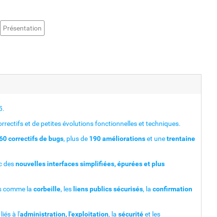
Présentation
5.
rrectifs et de petites évolutions fonctionnelles et techniques.
60 correctifs de bugs
, plus de
190 améliorations
et une
trentaine
c des
nouvelles interfaces simplifiées, épurées et plus
ues comme la
corbeille
, les
liens publics sécurisés
, la
confirmation
és à l'
administration, l'exploitation
, la
sécurité
et les