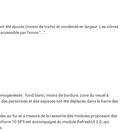
ont été épurés (moins de traits) et condensé en largeur. Les icônes
essible par l'icone "...".
homogénéisés : fond blanc, moins de bordure, zone du visuel à
s des personnes et des espaces ont été déplacés dans la barre des
les au fur et à mesure de la ressortie des modules proposant des
Platform 10 SP5 est accompagné du module RefreshUI 2.0, qui
s.