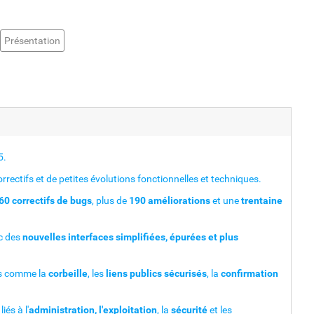
Présentation
5.
rrectifs et de petites évolutions fonctionnelles et techniques.
60 correctifs de bugs
, plus de
190 améliorations
et une
trentaine
c des
nouvelles interfaces simplifiées, épurées et plus
ues comme la
corbeille
, les
liens publics sécurisés
, la
confirmation
és à l'
administration, l'exploitation
, la
sécurité
et les