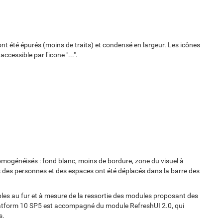
ont été épurés (moins de traits) et condensé en largeur. Les icônes
essible par l'icone "...".
homogénéisés : fond blanc, moins de bordure, zone du visuel à
s des personnes et des espaces ont été déplacés dans la barre des
les au fur et à mesure de la ressortie des modules proposant des
Platform 10 SP5 est accompagné du module RefreshUI 2.0, qui
s.