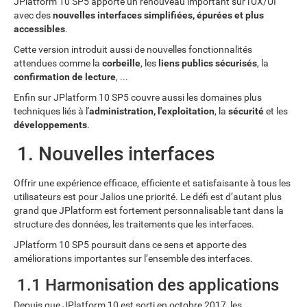
JPlatform 10 SP5 apporte un renouveau important sur l'UX/UI
avec des
nouvelles interfaces simplifiées, épurées et plus
accessibles
.
Cette version introduit aussi de nouvelles fonctionnalités
attendues comme la
corbeille
, les
liens publics sécurisés
, la
confirmation de lecture
, ...
Enfin sur JPlatform 10 SP5 couvre aussi les domaines plus
techniques liés à l'
administration, l'exploitation
, la
sécurité
et les
développements
.
1. Nouvelles interfaces
Offrir une expérience efficace, efficiente et satisfaisante à tous les
utilisateurs est pour Jalios une priorité. Le défi est d’autant plus
grand que JPlatform est fortement personnalisable tant dans la
structure des données, les traitements que les interfaces.
JPlatform 10 SP5 poursuit dans ce sens et apporte des
améliorations importantes sur l’ensemble des interfaces.
1.1 Harmonisation des applications
Depuis que JPlatform 10 est sorti en octobre 2017, les