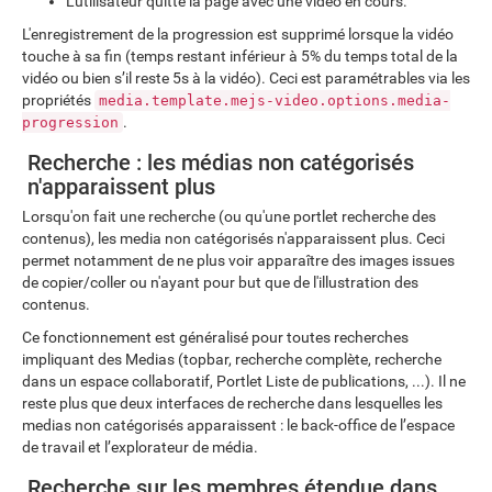
L'utilisateur quitte la page avec une vidéo en cours.
L'enregistrement de la progression est supprimé lorsque la vidéo
touche à sa fin (temps restant inférieur à 5% du temps total de la
vidéo ou bien s’il reste 5s à la vidéo). Ceci est paramétrables via les
propriétés
media.template.mejs-video.options.media-
.
progression
Recherche : les médias non catégorisés
n'apparaissent plus
Lorsqu'on fait une recherche (ou qu'une portlet recherche des
contenus), les media non catégorisés n'apparaissent plus. Ceci
permet notamment de ne plus voir apparaître des images issues
de copier/coller ou n'ayant pour but que de l'illustration des
contenus.
Ce fonctionnement est généralisé pour toutes recherches
impliquant des Medias (topbar, recherche complète, recherche
dans un espace collaboratif, Portlet Liste de publications, ...). Il ne
reste plus que deux interfaces de recherche dans lesquelles les
medias non catégorisés apparaissent : le back-office de l’espace
de travail et l’explorateur de média.
Recherche sur les membres étendue dans