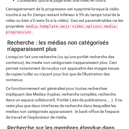
L'utilisateur quitte la page avec une vidéo en cours.
L'enregistrement de la progression est supprimé lorsque la vidéo
touche à sa fin (temps restant inférieur à 5% du temps total de la
vidéo ou bien s’il reste 5s à la vidéo). Ceci est paramétrables via les
propriétés
media.template.mejs-video.options.media-
.
progression
Recherche : les médias non catégorisés
n'apparaissent plus
Lorsqu'on fait une recherche (ou qu'une portlet recherche des
contenus), les media non catégorisés n'apparaissent plus. Ceci
permet notamment de ne plus voir apparaître des images issues
de copier/coller ou n'ayant pour but que de l'illustration des
contenus.
Ce fonctionnement est généralisé pour toutes recherches
impliquant des Medias (topbar, recherche complète, recherche
dans un espace collaboratif, Portlet Liste de publications, ...). Il ne
reste plus que deux interfaces de recherche dans lesquelles les
medias non catégorisés apparaissent : le back-office de l’espace
de travail et l’explorateur de média.
Recherche sur les membres étendue dans