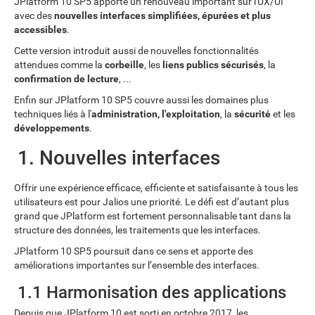
JPlatform 10 SP5 apporte un renouveau important sur l'UX/UI
avec des
nouvelles interfaces simplifiées, épurées et plus
accessibles
.
Cette version introduit aussi de nouvelles fonctionnalités
attendues comme la
corbeille
, les
liens publics sécurisés
, la
confirmation de lecture
, ...
Enfin sur JPlatform 10 SP5 couvre aussi les domaines plus
techniques liés à l'
administration, l'exploitation
, la
sécurité
et les
développements
.
1. Nouvelles interfaces
Offrir une expérience efficace, efficiente et satisfaisante à tous les
utilisateurs est pour Jalios une priorité. Le défi est d’autant plus
grand que JPlatform est fortement personnalisable tant dans la
structure des données, les traitements que les interfaces.
JPlatform 10 SP5 poursuit dans ce sens et apporte des
améliorations importantes sur l’ensemble des interfaces.
1.1 Harmonisation des applications
Depuis que JPlatform 10 est sorti en octobre 2017, les