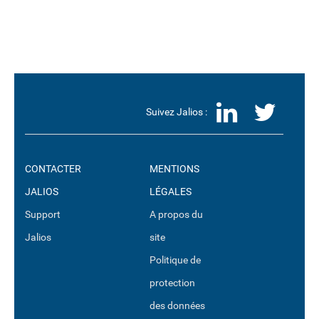
LinkedI
Twit
Suivez Jalios :
CONTACTER
MENTIONS
JALIOS
LÉGALES
Support
A propos du
Jalios
site
Politique de
protection
des données