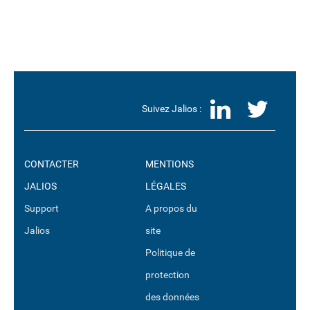
LinkedI
Twit
Suivez Jalios :
CONTACTER
MENTIONS
JALIOS
LÉGALES
Support
A propos du
Jalios
site
Politique de
protection
des données