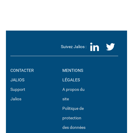
LinkedI
Twit
Suivez Jalios :
CONTACTER
MENTIONS
JALIOS
LÉGALES
Support
A propos du
Jalios
site
Politique de
protection
des données