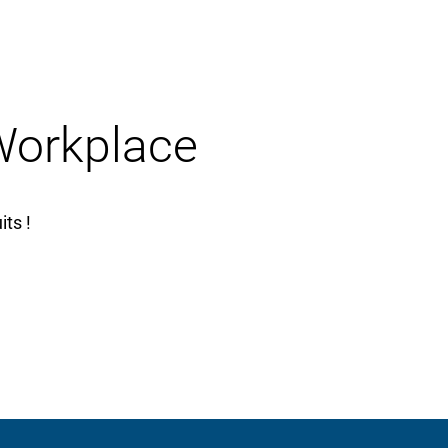
 Workplace
ts !