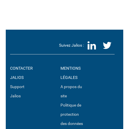
LinkedI
Twit
Suivez Jalios :
CONTACTER
MENTIONS
JALIOS
LÉGALES
Support
A propos du
Jalios
site
Politique de
protection
des données