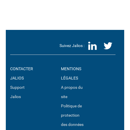
LinkedI
Twit
Suivez Jalios :
CONTACTER
MENTIONS
JALIOS
LÉGALES
Support
A propos du
Jalios
site
Politique de
protection
des données