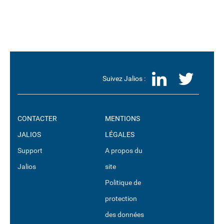
LinkedI
Twit
Suivez Jalios :
CONTACTER
MENTIONS
JALIOS
LÉGALES
Support
A propos du
Jalios
site
Politique de
protection
des données