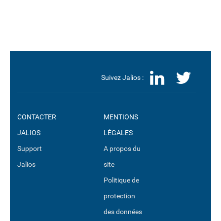
LinkedI
Twit
Suivez Jalios :
CONTACTER
MENTIONS
JALIOS
LÉGALES
Support
A propos du
Jalios
site
Politique de
protection
des données