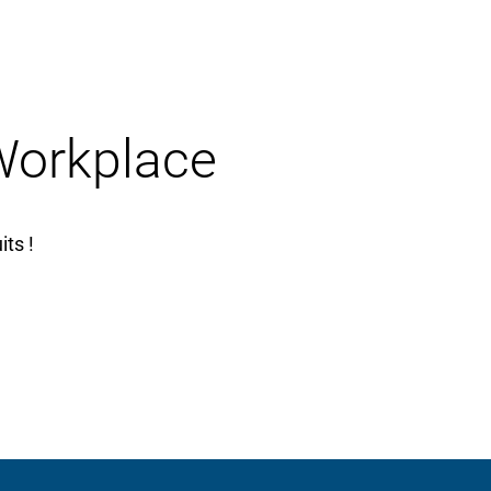
 Workplace
ts !