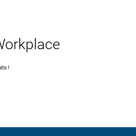
 Workplace
ts !