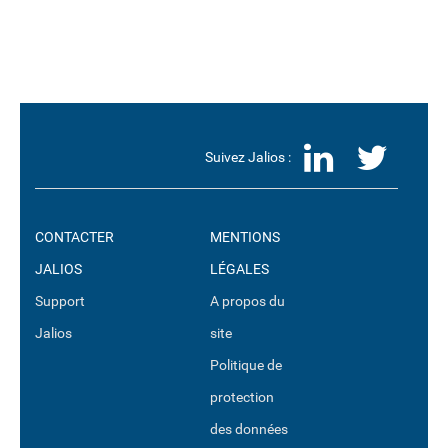
LinkedI
Twit
Suivez Jalios :
CONTACTER
MENTIONS
JALIOS
LÉGALES
Support
A propos du
Jalios
site
Politique de
protection
des données