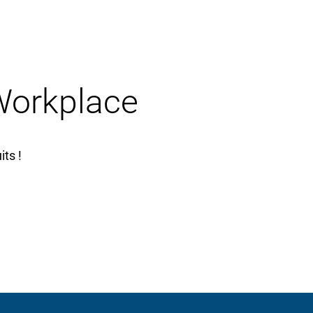
 Workplace
ts !