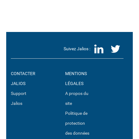
LinkedI
Twit
Suivez Jalios :
CONTACTER
MENTIONS
JALIOS
LÉGALES
Support
A propos du
Jalios
site
Politique de
protection
des données