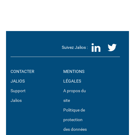
LinkedI
Twit
Suivez Jalios :
CONTACTER
MENTIONS
JALIOS
LÉGALES
Support
A propos du
Jalios
site
Politique de
protection
des données