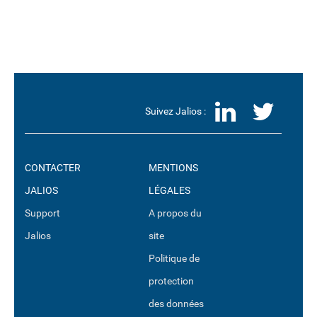
LinkedI
Twit
Suivez Jalios :
CONTACTER
MENTIONS
JALIOS
LÉGALES
Support
A propos du
Jalios
site
Politique de
protection
des données