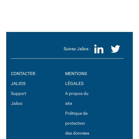
LinkedI
Twit
Suivez Jalios :
CONTACTER
MENTIONS
JALIOS
LÉGALES
Support
A propos du
Jalios
site
Politique de
protection
des données