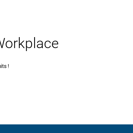
 Workplace
ts !