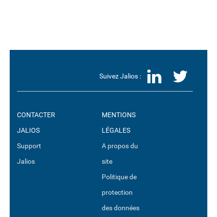
LinkedI
Twit
Suivez Jalios :
CONTACTER
MENTIONS
JALIOS
LÉGALES
Support
A propos du
Jalios
site
Politique de
protection
des données